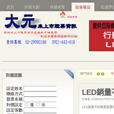
首頁
新聞大廳
興櫃總覽
股東權益
知識學
熱門快訊
今
到價提醒
LED銷
作者是 ADMINISTRAT
LED銷量不好連累藍