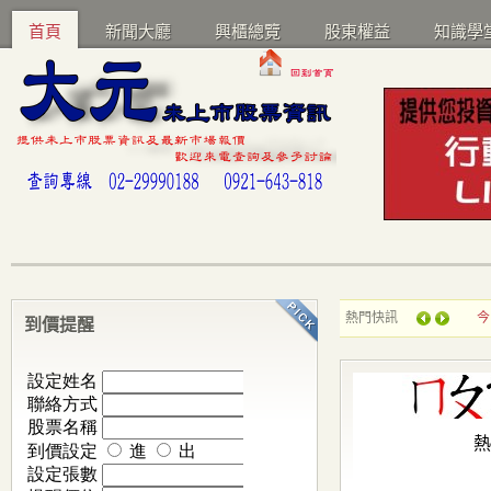
首頁
新聞大廳
興櫃總覽
股東權益
知識學
熱門快訊
中
到價提醒
元(