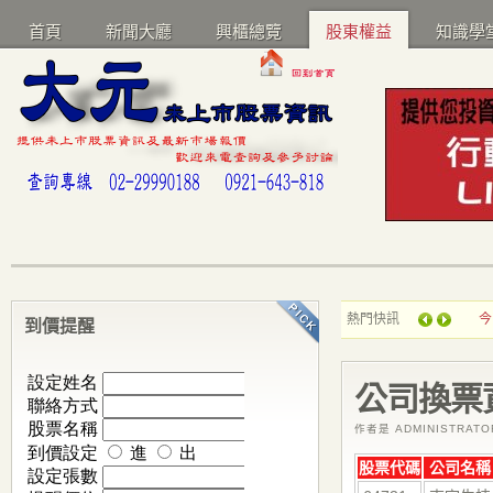
首頁
新聞大廳
興櫃總覽
股東權益
知識學
熱門快訊
今
到價提醒
公司換票
作者是 ADMINISTRAT
股票代碼
公司名稱