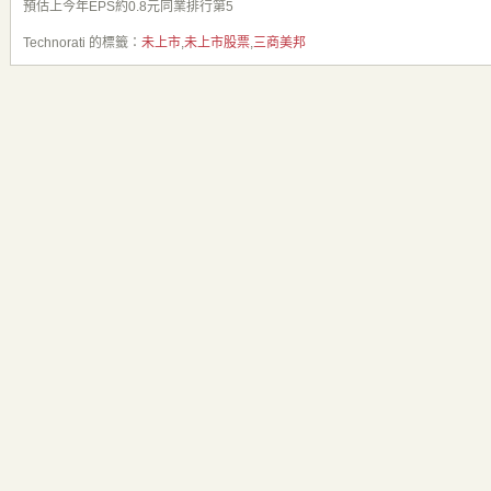
預估上今年EPS約0.8元同業排行第5
Technorati 的標籤：
未上市
,
未上市股票
,
三商美邦