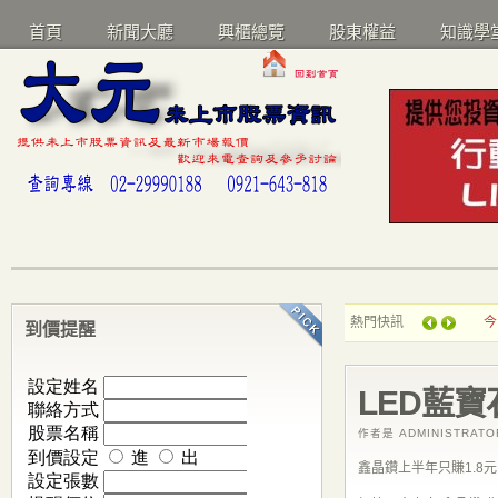
首頁
新聞大廳
興櫃總覽
股東權益
知識學
熱門快訊
今
到價提醒
LED藍
作者是 ADMINISTRAT
鑫晶鑽上半年只賺1.8元..