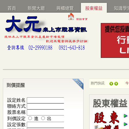
首頁
新聞大廳
興櫃總覽
股東權益
知識學
熱門快訊
今
到價提醒
股東權益